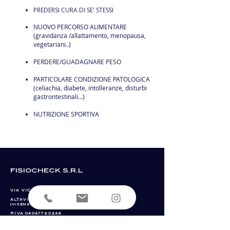
PREDERSI CURA DI SE' STESSI
NUOVO PERCORSO ALIMENTARE
(gravidanza /allattamento, menopausa,
vegetariani..)
PERDERE/GUADAGNARE PESO
PARTICOLARE CONDIZIONE PATOLOGICA
(celiachia, diabete, intolleranze, disturbi
gastrontestinali...)
NUTRIZIONE SPORTIVA
fisiocheck s.r.l
VIA VICENZA, 43
ALTAVILLA VICENTINA 36077
(vicenza)
P.IVA
04047760246