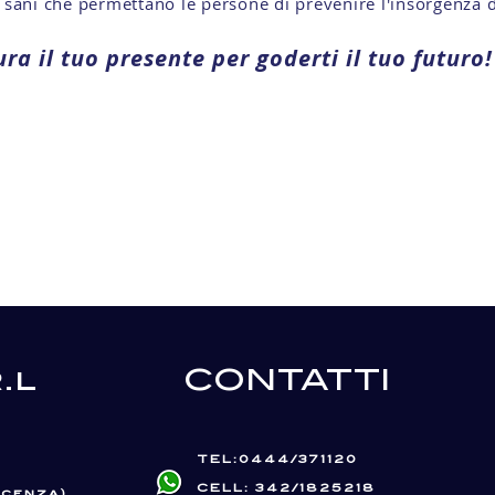
sani che permettano le persone di prevenire l'insorgenza d
ra il tuo presente per goderti il tuo futuro!
.l
CONTATTI
TEL:0444/371120
CELL: 342/1825218